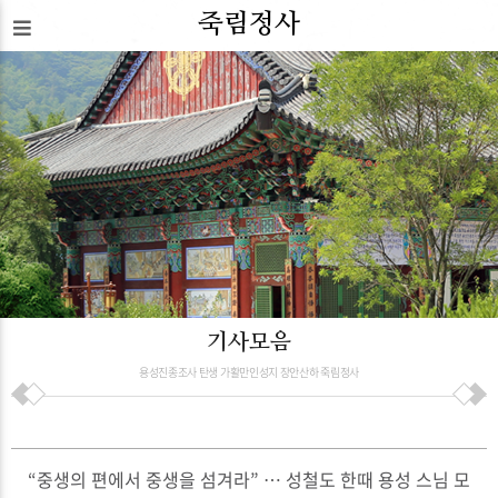
죽림정사
기사모음
용성진종조사 탄생 가활만인성지 장안산하 죽림정사
“중생의 편에서 중생을 섬겨라” … 성철도 한때 용성 스님 모