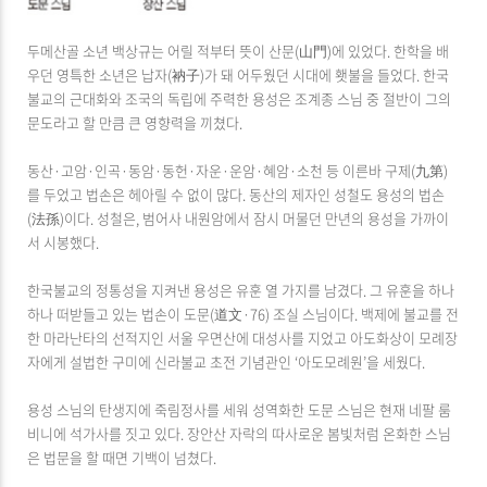
두메산골 소년 백상규는 어릴 적부터 뜻이 산문(山門)에 있었다. 한학을 배
우던 영특한 소년은 납자(衲子)가 돼 어두웠던 시대에 횃불을 들었다. 한국
불교의 근대화와 조국의 독립에 주력한 용성은 조계종 스님 중 절반이 그의
문도라고 할 만큼 큰 영향력을 끼쳤다.
동산·고암·인곡·동암·동헌·자운·운암·혜암·소천 등 이른바 구제(九第)
를 두었고 법손은 헤아릴 수 없이 많다. 동산의 제자인 성철도 용성의 법손
(法孫)이다. 성철은, 범어사 내원암에서 잠시 머물던 만년의 용성을 가까이
서 시봉했다.
한국불교의 정통성을 지켜낸 용성은 유훈 열 가지를 남겼다. 그 유훈을 하나
하나 떠받들고 있는 법손이 도문(道文·76) 조실 스님이다. 백제에 불교를 전
한 마라난타의 선적지인 서울 우면산에 대성사를 지었고 아도화상이 모례장
자에게 설법한 구미에 신라불교 초전 기념관인 ‘아도모례원’을 세웠다.
용성 스님의 탄생지에 죽림정사를 세워 성역화한 도문 스님은 현재 네팔 룸
비니에 석가사를 짓고 있다. 장안산 자락의 따사로운 봄빛처럼 온화한 스님
은 법문을 할 때면 기백이 넘쳤다.