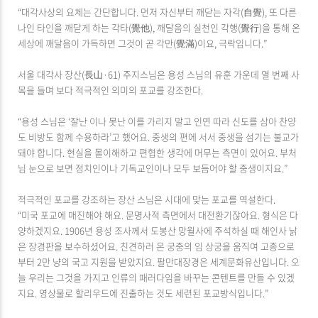
“대각사상의 요체는 간단합니다. 먼저 자신부터 깨닫는 자각(自覺), 또 다른
나인 타인을 깨닫게 하는 각타(覺他), 깨달음의 실천인 각행(覺行)을 통해 온
세상에 깨달음이 가득하면 그것이 곧 각만(覺滿)이요, 극락입니다.”
서울 대각사 장산(長山·61) 주지스님은 용성 스님의 유훈 가운데 열 번째 사
목을 들며 보다 적극적인 의미의 포교를 강조한다.
“용성 스님은 ‘잘난 이나 못난 이를 가리지 말고 인연 따라 신도를 삼아 찬양
도 비방도 함께 수용하라’고 했어요. 중생의 편에 서서 중생을 섬기는 불교가
돼야 합니다. 현실을 몰이해하고 편협한 생각에 머무는 측면이 있어요. 부처
님 눈으로 보면 정치인이나 기독교인이나 모두 보듬어야 할 중생이지요.”
적극적인 포교를 강조하는 장산 스님은 시대에 맞는 포교를 역설한다.
“미국 포교에 매진해야 해요. 문명사적 측면에서 대전환기잖아요. 형식은 다
양하겠지요. 1906년 용성 조사께서 도봉산 망월사에 주석하실 때 해인사 낡
은 장경판을 보수하셨어요. 친견하러 온 궁중의 임 상궁을 움직여 고종으로
부터 2만 냥의 국고 지원을 받았지요. 팔만대장경은 세계문화유산입니다. 오
늘 우리는 그것을 가지고 인류의 패러다임을 바꾸는 콘텐트를 만들 수 있겠
지요. 영상물로 할리우드에 진출하는 것도 세련된 포교방식입니다.”