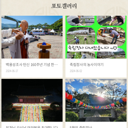
포토갤러리
백용성조사 탄신 160주년 기념 한반도 평화ㆍ국민통합 기원 '만인대법회'
죽림정사의 농사이야기
2024-06-17
2024-06-02
부처님 오신날 여러분을 초대합니다
5월의 죽림정사