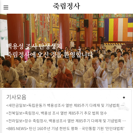
죽림정사
백용성 조사 탄생성지
죽림정사에 오신 것을 환영합니다
기사모음
<새만금일보>독립운동가 백용성조사 열반 제85주기 다례재 및 기념법회 열려
<전북일보>죽림정사, 백용성 조사 열반 제85주기 추모 법회 엄수
<전라일보>장수 죽림정사, 백용성조사 열반 제85주기 다례재 및 기념법회 열려
<BBS NEWS> 탄신 160주년 기념 한반도 평화ㆍ국민통합 기원 '만인대법회'