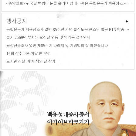
<중앙일보> 귀국길 백범이 눈물 흘리며 참배…숨은 독립운동가 백용성 스님 [백성호의 현문우답]
행사공지
독립운동가 백용성조사 열반 85주년 기념 불심도문 큰스님 법문 BTN 방송 안내
불기 2569년 부처님 오신날 연등 및 영가등 접수안내
용성진종조사 열반 제85주기 다례제 및 기념법회 잘 마쳤습니다
16회 장수 어린이날 한마당
도서관의 날, 세계 책의 날 참가
백용성 대종사 총서
아카이브 바로가기