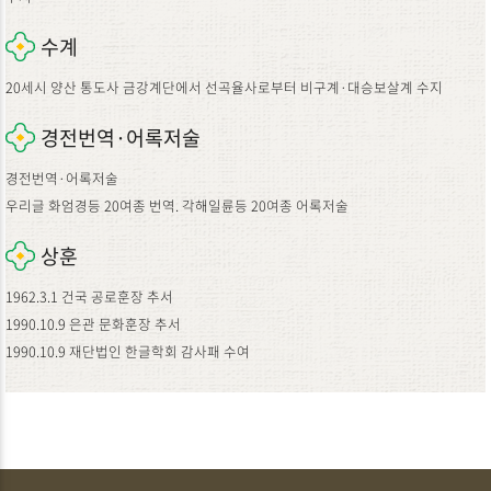
수계
20세시 양산 통도사 금강계단에서 선곡율사로부터 비구계·대승보살계 수지
경전번역·어록저술
경전번역·어록저술
우리글 화엄경등 20여종 번역. 각해일륜등 20여종 어록저술
상훈
1962.3.1 건국 공로훈장 추서
1990.10.9 은관 문화훈장 추서
1990.10.9 재단법인 한글학회 감사패 수여