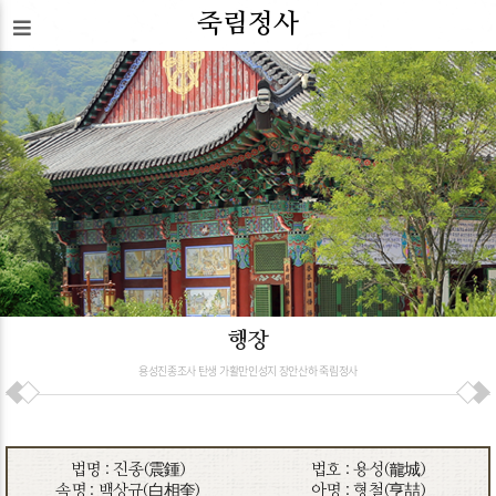
죽림정사
행장
용성진종조사 탄생 가활만인성지 장안산하 죽림정사
법명 : 진종(震鍾)
법호 : 용성(龍城)
속명 : 백상규(白相奎)
아명 : 형철(亨喆)