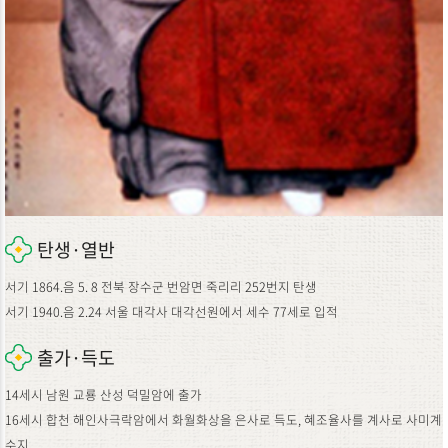
탄생·열반
서기 1864.음 5. 8 전북 장수군 번암면 죽리리 252번지 탄생
서기 1940.음 2.24 서울 대각사 대각선원에서 세수 77세로 입적
출가·득도
14세시 남원 교룡 산성 덕밀암에 출가
16세시 합천 해인사극락암에서 화월화상을 은사로 득도, 혜조율사를 계사로 사미계
수지