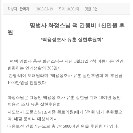
작성자
관리자
2010-02-19
조회
10,001회
댓글
0건
명법사 화정스님 책 간행비 1천만원 후
원
‘백용성조사 유훈 실현후원회’
평택 명법사 총무 화정스님은 지난 1월31일 <참 아름다운 인연,
변화하는 연기생활의 365일>
간행
비에 보태달라며 ‘백용성조사 유훈 실현후원회’에 후원금
?
1000만원을 전달했다.
화정스님은 그동안 백용성 조사 유훈 실현을 위해 10여년 동안
백용성 조사 유훈 실현후원회
지도법사 도문스님(조계종 원로의원)에게 5억원 넘게 후원했으
며, 네팔 룸비니 대성석가사
대웅보전 건립기금으로 총 7억5000여만 원을 후원한 바 있다.