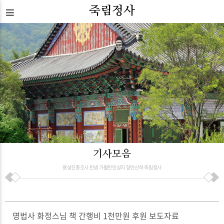
죽림정사
기사모음
용성진종조사 탄생 가활만인성지 장안산하 죽림정사
명법사 화정스님 책 간행비 1천만원 후원 보도자료