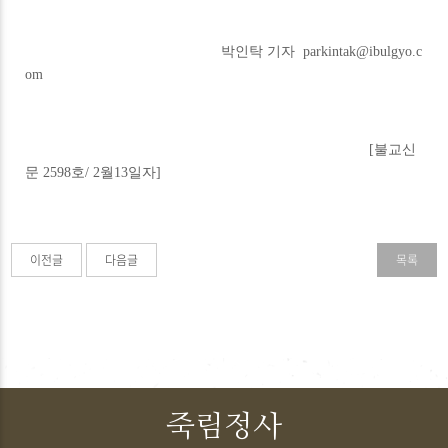
박인탁 기자
parkintak@ibulgyo.c
om
[불교신
문 2598호/ 2월13일자]
이전글
다음글
목록
죽림정사