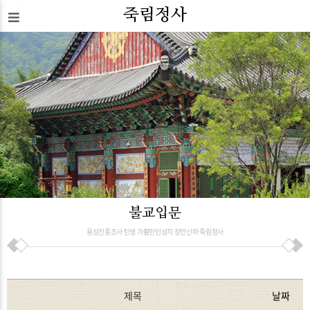
죽림정사
불교입문
용성진종조사 탄생 가활만인성지 장안산하 죽림정사
제목
날짜