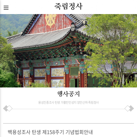
죽림정사
행사공지
용성진종조사 탄생 가활만인성지 장안산하 죽림정사
백용성조사 탄생 제158주기 기념법회안내