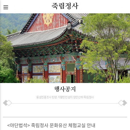
죽림정사
행사공지
용성진종조사 탄생 가활만인성지 장안산하 죽림정사
<야단법석> 죽림정사 문화유산 체험교실 안내