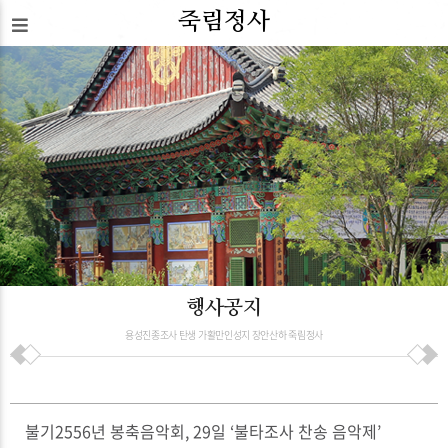
죽림정사
행사공지
용성진종조사 탄생 가활만인성지 장안산하 죽림정사
불기2556년 봉축음악회, 29일 ‘불타조사 찬송 음악제’