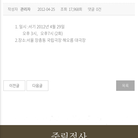
작성자
관리자
2012-04-25
조회
17,968회
댓글
0건
1. 일시 :서기 2012년 4월 29일
오후 3시, 오후7시 (2회)
2.장소:서울 장충동 국립극장 해오름 대극장
이전글
다음글
목록
죽림정사