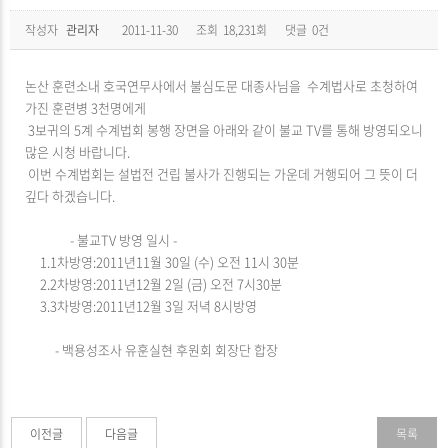
작성자
관리자
2011-11-30
조회
18,231회
댓글
0건
논산 훈련소내 호국연무사에서 불심도문 대종사님을 수계법사로 초청하여
가진 훈련병 3천명에게
3보귀의 5계 수계법회 봉행 장면을 아래와 같이 불교 TV를 통해 방영되오니
많은 시청 바랍니다.
이번 수계법회는 설법전 건립 불사가 진행되는 가운데 거행되어 그 뜻이 더
깊다 하겠습니다.
- 불교TV 방영 일시 -
1.1차방영:2011년11월 30일 (수) 오전 11시 30분
2.2차방영:2011년12월 2일 (금) 오전 7시30분
3.3차방영:2011년12월 3일 저녁 8시방영
- 백용성조사 유훈실현 후원회 회장단 합장
이전글
다음글
목록