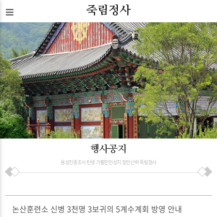
죽림정사
행사공지
용성진종조사 탄생 가활만인성지 장안산하 죽림정사
논산훈련소 신병 3천명 3보귀의 5계수계회 방영 안내