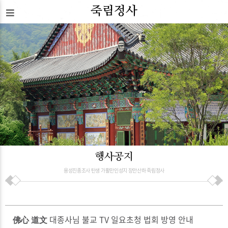
죽림정사
행사공지
용성진종조사 탄생 가활만인성지 장안산하 죽림정사
佛心 道文 대종사님 불교 TV 일요초청 법회 방영 안내