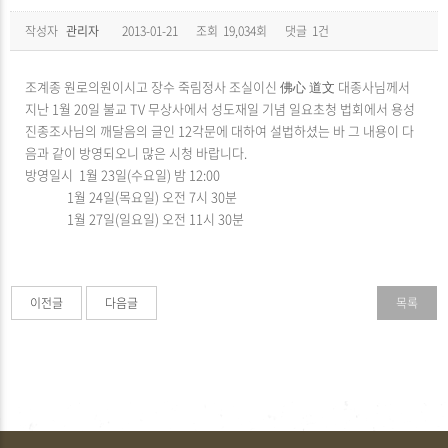
작성자
관리자
2013-01-21
조회
19,034회
댓글
1건
조계종 원로의원이시고 장수 죽림정사 조실이신 佛心 道文 대종사님께서
지난 1월 20일 불교 TV 무상사에서 성도재일 기념 일요초청 법회에서 용성
진종조사님의 깨달음의 글인 12각문에 대하여 설법하셨는 바 그 내용이 다
음과 같이 방영되오니 많은 시청 바랍니다.
방영일시 1월 23일(수요일) 밤 12:00
1월 24일(목요일) 오전 7시 30분
1월 27일(일요일) 오전 11시 30분
이전글
다음글
목록